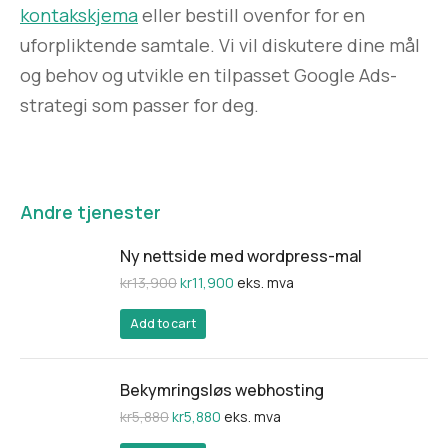
kontakskjema
eller bestill ovenfor for en
uforpliktende samtale. Vi vil diskutere dine mål
og behov og utvikle en tilpasset Google Ads-
strategi som passer for deg.
Andre tjenester
Ny nettside med wordpress-mal
kr
13,900
kr
11,900
eks. mva
Add to cart
Bekymringsløs webhosting
kr
5,880
kr
5,880
eks. mva