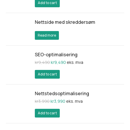
Add to cart
Nettside med skreddersøm
Read more
SEO-optimalisering
kr
9,490
kr
9,490
eks. mva
Add to cart
Nettstedsoptimalisering
kr
3,990
kr
3,990
eks. mva
Add to cart