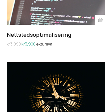
Nettstedsoptimalisering
kr
3,990
kr
3,990
eks. mva