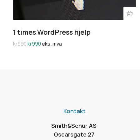
1 times WordPress hjelp
kr
990
kr
990
eks. mva
Kontakt
Smith&Schur AS
Oscarsgate 27