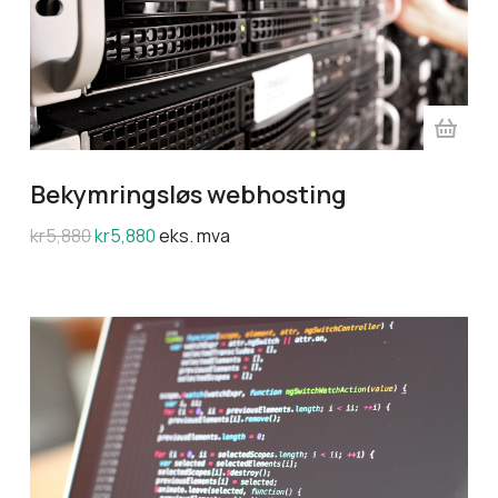
Bekymringsløs webhosting
kr
5,880
kr
5,880
eks. mva