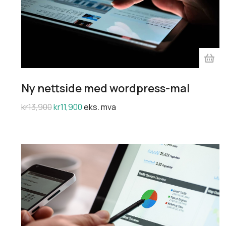
Ny nettside med wordpress-mal
kr
13,900
kr
11,900
eks. mva