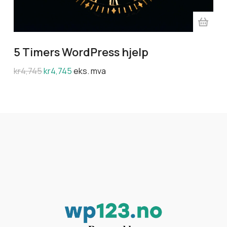
5 Timers WordPress hjelp
kr
4,745
kr
4,745
eks. mva