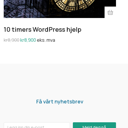
10 timers WordPress hjelp
kr
8,900
kr
8,900
eks. mva
Få vårt nyhetsbrev
Meld deg på