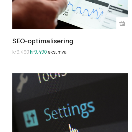
SEO-optimalisering
kr
9,490
kr
9,490
eks. mva