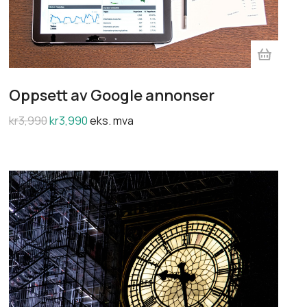
Oppsett av Google annonser
kr
3,990
kr
3,990
eks. mva